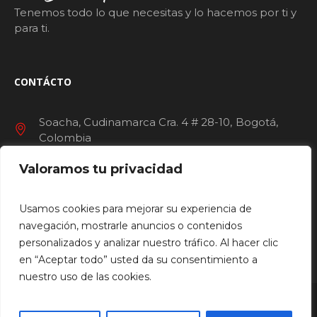
Tenemos todo lo que necesitas y lo hacemos por ti y
para ti.
CONTÁCTO
Soacha, Cudinamarca Cra. 4 # 28-10
Bogotá
Colombia
Valoramos tu privacidad
servicioalcliente@ccunisur.com
+601 905 38 17
Usamos cookies para mejorar su experiencia de
navegación, mostrarle anuncios o contenidos
personalizados y analizar nuestro tráfico. Al hacer clic
en “Aceptar todo” usted da su consentimiento a
nuestro uso de las cookies.
HOME
ACTIVIDADES
TIENDAS
SERVICIOS
NOSOTROS
LOCALES DISPONIBLES
LEY 1116