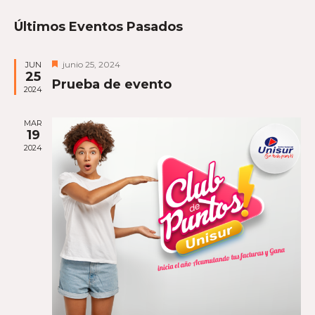
de
de
Seleccionar
vist
Últimos Eventos Pasados
fecha.
búsque
de
y
Eve
Destacado
junio 25, 2024
JUN
vistas
25
Prueba de evento
2024
de
Evento
MAR
19
2024