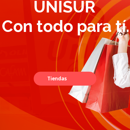
U
N
I
S
U
R
C
o
n
t
o
d
o
p
a
r
a
t
í
.
Tiendas