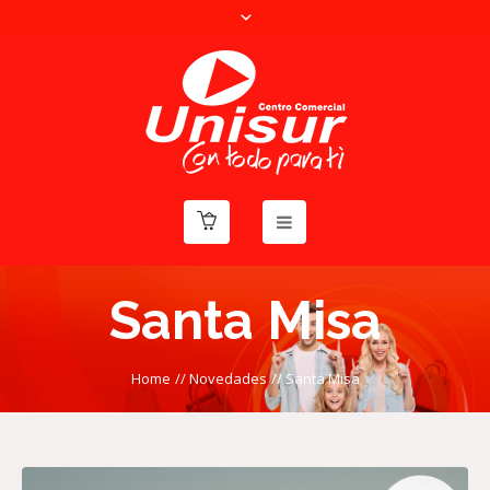
Santa Misa
Home
//
Novedades
//
Santa Misa