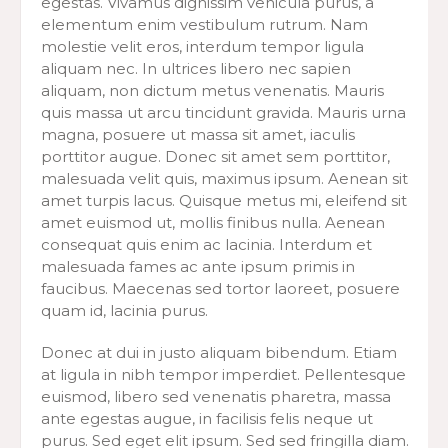
egestas. Vivamus dignissim vehicula purus, a
elementum enim vestibulum rutrum. Nam
molestie velit eros, interdum tempor ligula
aliquam nec. In ultrices libero nec sapien
aliquam, non dictum metus venenatis. Mauris
quis massa ut arcu tincidunt gravida. Mauris urna
magna, posuere ut massa sit amet, iaculis
porttitor augue. Donec sit amet sem porttitor,
malesuada velit quis, maximus ipsum. Aenean sit
amet turpis lacus. Quisque metus mi, eleifend sit
amet euismod ut, mollis finibus nulla. Aenean
consequat quis enim ac lacinia. Interdum et
malesuada fames ac ante ipsum primis in
faucibus. Maecenas sed tortor laoreet, posuere
quam id, lacinia purus.
Donec at dui in justo aliquam bibendum. Etiam
at ligula in nibh tempor imperdiet. Pellentesque
euismod, libero sed venenatis pharetra, massa
ante egestas augue, in facilisis felis neque ut
purus. Sed eget elit ipsum. Sed sed fringilla diam.