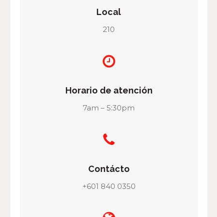
Local
210
Horario de atención
7am – 5:30pm
Contácto
+601 840 0350