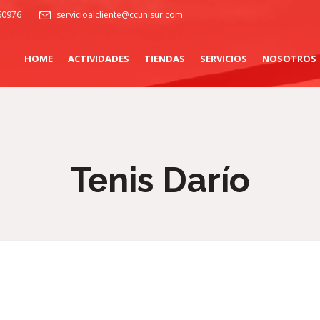
60976
servicioalcliente@ccunisur.com
HOME
ACTIVIDADES
TIENDAS
SERVICIOS
NOSOTROS
Tenis Darío