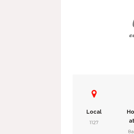
Local
Ho
a
1127
8a