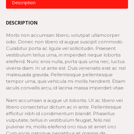
Description
DESCRIPTION
Morbi non accumsan libero, volutpat ullamcorper
odio. Donec non libero id augue suscipit commodo.
Curabitur porta ac ligula vel sollicitudin. Praesent
vestibulum tellus urna, in imperdiet neque lobortis
eleifend. Nunc eros nulla, porta quis urna nec, luctus
viverra diam. In ut ante est. Duis venenatis erat ac nisl
malesuada gravida. Pellentesque pellentesque
tempor urna, quis vehicula mi mollis hendrerit. Etiam
iaculis convallis arcu, id lacinia massa imperdiet vitae.
Nam accumsan a augue ut lobortis. Ut ac libero vel
libero consectetur dictum ac in ante. Pellentesque
efficitur nibh id condimentum blandit. Phasellus
vulputate, tellus in vestibulum feugiat, felis nisl
pulvinar mi, mollis eleifend orci risus sit amet orci.
Cum sociis natoque penatibus et magnis dis