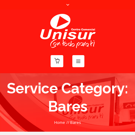
Service Category:
Bares
Home
//
Bares